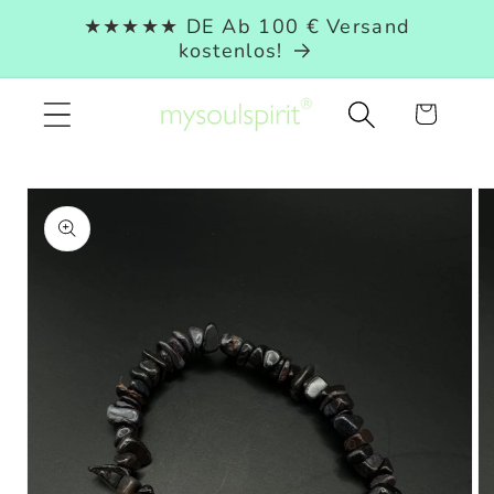
Direkt
★★★★★ DE Ab 100 € Versand
zum
kostenlos!
Inhalt
Warenkorb
duktinformationen
ingen