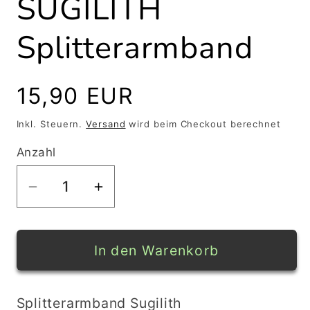
SUGILITH
Splitterarmband
Normaler
15,90 EUR
Preis
Inkl. Steuern.
Versand
wird beim Checkout berechnet
Anzahl
Verringere
Erhöhe
die
die
Menge
Menge
für
für
In den Warenkorb
SUGILITH
SUGILITH
Splitterarmband
Splitterarmband
Splitterarmband Sugilith