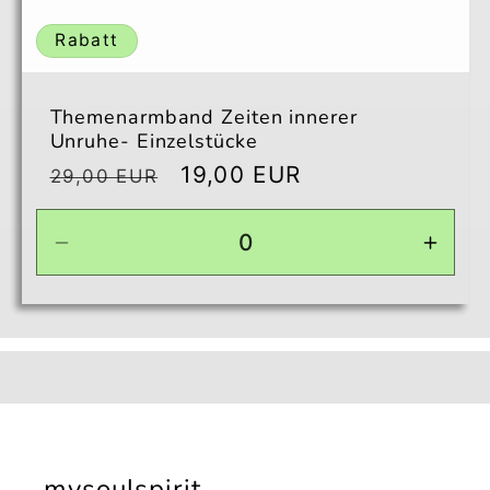
Rabatt
Themenarmband Zeiten innerer
Unruhe- Einzelstücke
Normaler
Verkaufspreis
19,00 EUR
29,00 EUR
Preis
Verringere
Erhö
die
die
Menge
Men
für
für
17m
17m
mysoulspirit