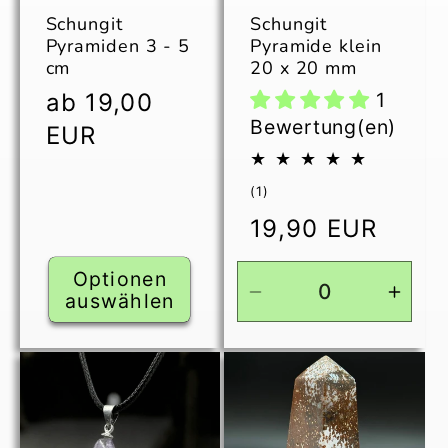
Schungit
Schungit
Pyramiden 3 - 5
Pyramide klein
cm
20 x 20 mm
Normaler
ab 19,00
1
Preis
Bewertung(en)
EUR
1
(1)
Bewertungen
Normaler
19,90 EUR
insgesamt
Preis
Optionen
auswählen
Verringere
Erhö
die
die
Menge
Men
für
für
Default
Defau
Title
Title