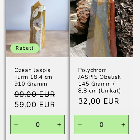
für
für
für
für
Default
Default
Default
Defau
Title
Title
Title
Title
Rabatt
Ozean Jaspis
Polychrom
Turm 18,4 cm
JASPIS Obelisk
910 Gramm
145 Gramm /
8,8 cm (Unikat)
Normaler
99,00 EUR
Normaler
32,00 EUR
Preis
Verkaufspreis
59,00 EUR
Preis
Verringere
Erhöhe
Verringere
Erhö
die
die
die
die