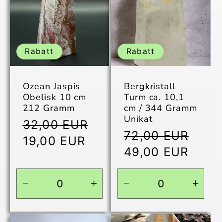
Title
Title
Title
Title
Rabatt
Rabatt
Ozean Jaspis
Bergkristall
Obelisk 10 cm
Turm ca. 10,1
212 Gramm
cm / 344 Gramm
Unikat
Normaler
32,00 EUR
Normaler
72,00 EUR
Preis
Verkaufspreis
19,00 EUR
Preis
Verkaufspreis
49,00 EUR
Verringere
Erhöhe
Verringere
Erhö
die
die
die
die
Menge
Menge
Menge
Men