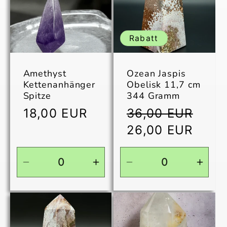
Rabatt
Amethyst
Ozean Jaspis
Kettenanhänger
Obelisk 11,7 cm
Spitze
344 Gramm
Normaler
Normaler
18,00 EUR
36,00 EUR
Preis
Preis
Verkaufspreis
26,00 EUR
Verringere
Erhöhe
Verringere
Erhö
die
die
die
die
Menge
Menge
Menge
Men
für
für
für
für
Default
Default
Default
Defau