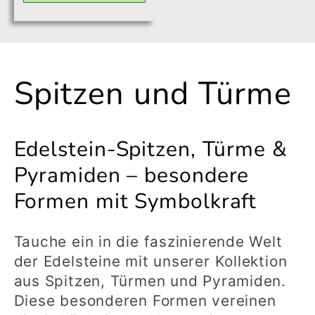
die
die
Menge
Menge
für
für
Default
Default
K
Spitzen und Türme
Title
Title
a
Edelstein-Spitzen, Türme &
t
Pyramiden – besondere
Formen mit Symbolkraft
e
g
Tauche ein in die faszinierende Welt
der Edelsteine mit unserer Kollektion
o
aus Spitzen, Türmen und Pyramiden.
Diese besonderen Formen vereinen