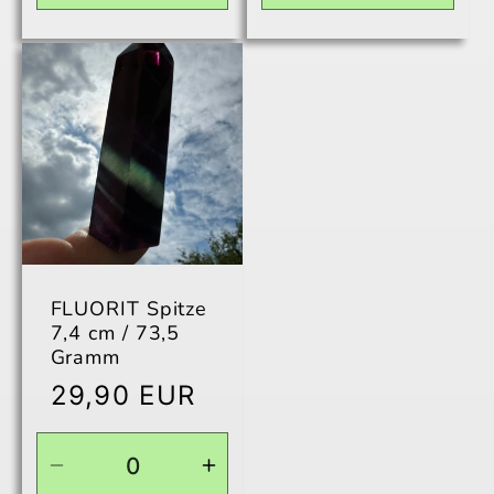
die
die
die
die
Menge
Menge
Menge
Men
für
für
für
für
Default
Default
Default
Defau
Title
Title
Title
Title
FLUORIT Spitze
7,4 cm / 73,5
Gramm
Normaler
29,90 EUR
Preis
Verringere
Erhöhe