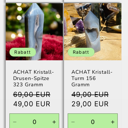
Menge
Menge
Menge
Men
für
für
für
für
Default
Default
Default
Defau
Title
Title
Title
Title
Rabatt
Rabatt
ACHAT Kristall-
ACHAT Kristall-
Drusen-Spitze
Turm 156
323 Gramm
Gramm
Normaler
Normaler
69,00 EUR
49,00 EUR
Preis
Preis
Verkaufspreis
Verkaufspreis
49,00 EUR
29,00 EUR
Verringere
Erhöhe
Verringere
Erhö