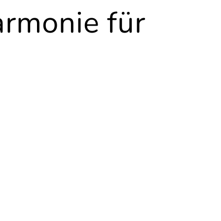
Title
armonie für