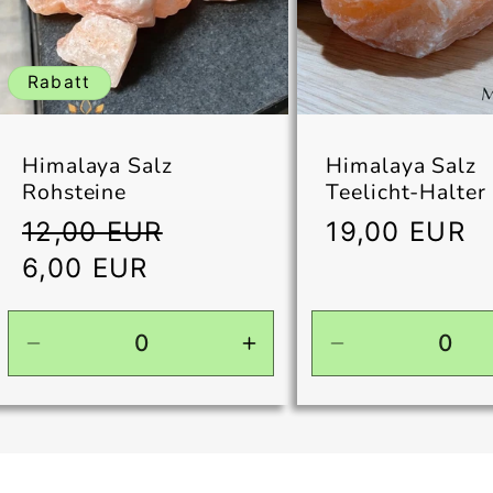
Rabatt
Himalaya Salz
Himalaya Salz
Rohsteine
Teelicht-Halter
Normaler
Verkaufspreis
Normaler
12,00 EUR
19,00 EUR
Preis
Preis
6,00 EUR
Verringere
Erhöhe
Verringere
die
die
die
Menge
Menge
Menge
für
für
für
Default
Default
Default