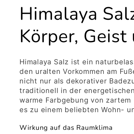
K
Himalaya Salz
a
Körper, Geis
t
Himalaya Salz ist ein naturbela
den uralten Vorkommen am Fuße
e
nicht nur als dekorativer Bade
traditionell in der energetisch
g
warme Farbgebung von zartem R
es zu einem beliebten Wohn- u
o
Wirkung auf das Raumklima