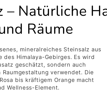
Title
Title
Title
 – Natürliche H
t und Räume
ssenes, mineralreiches Steinsalz aus
 des Himalaya-Gebirges. Es wird
zusatz geschätzt, sondern auch
en Raumgestaltung verwendet. Die
osa bis kräftigem Orange macht
nd Wellness-Element.