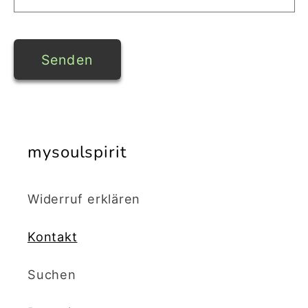
m
u
Senden
l
a
r
mysoulspirit
Widerruf erklären
Kontakt
Suchen