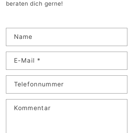
beraten dich gerne!
K
Name
o
n
E-Mail
*
t
a
Telefonnummer
k
t
f
Kommentar
o
r