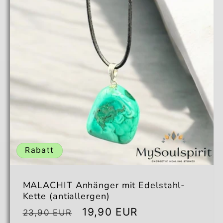
Title
Title
Rabatt
MALACHIT Anhänger mit Edelstahl-
Kette (antiallergen)
Normaler
Verkaufspreis
19,90 EUR
23,90 EUR