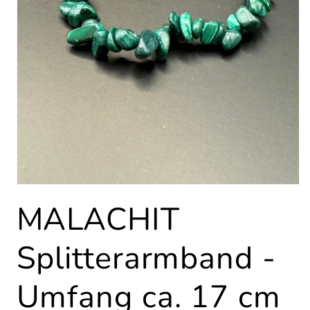
Medien
1
MALACHIT
in
Modal
öffnen
Splitterarmband -
Umfang ca. 17 cm