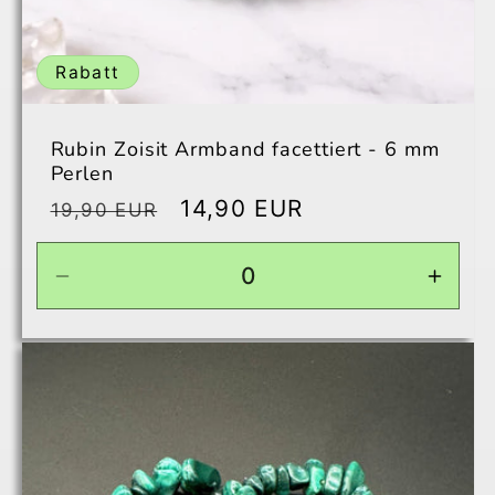
Rabatt
Rubin Zoisit Armband facettiert - 6 mm
Perlen
Normaler
Verkaufspreis
14,90 EUR
19,90 EUR
Preis
Verringere
Erhö
die
die
Menge
Men
für
für
Default
Defau
Title
Title