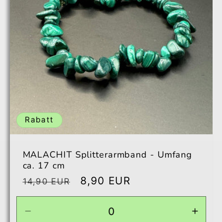
Rabatt
MALACHIT Splitterarmband - Umfang
ca. 17 cm
Normaler
Verkaufspreis
8,90 EUR
14,90 EUR
Preis
Verringere
Erhö