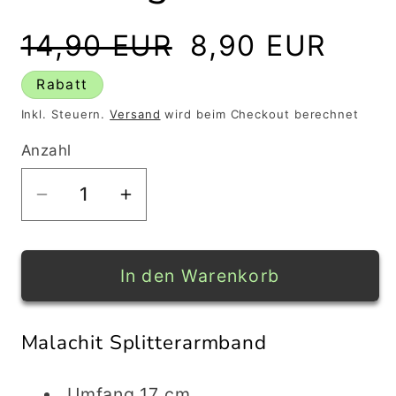
Normaler
Verkaufspreis
14,90 EUR
8,90 EUR
Preis
Rabatt
Inkl. Steuern.
Versand
wird beim Checkout berechnet
Anzahl
Verringere
Erhöhe
die
die
Menge
Menge
für
für
In den Warenkorb
MALACHIT
MALACHIT
Splitterarmband
Splitterarmband
Malachit Splitterarmband
-
-
Umfang
Umfang
ca.
ca.
Umfang 17 cm