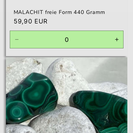
MALACHIT freie Form 440 Gramm
Normaler
59,90 EUR
Preis
Verringere
Erhö
die
die
Menge
Men
für
für
Default
Defau
Title
Title