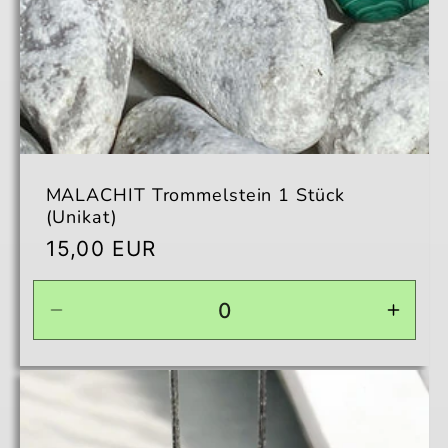
MALACHIT Trommelstein 1 Stück
(Unikat)
Normaler
15,00 EUR
Preis
Verringere
Erhö
die
die
Menge
Men
für
für
Default
Defau