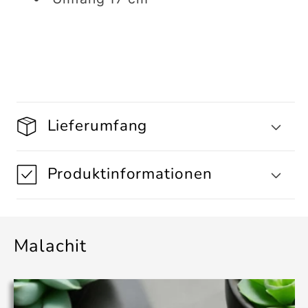
17
17
cm
cm
Lieferumfang
Produktinformationen
Malachit