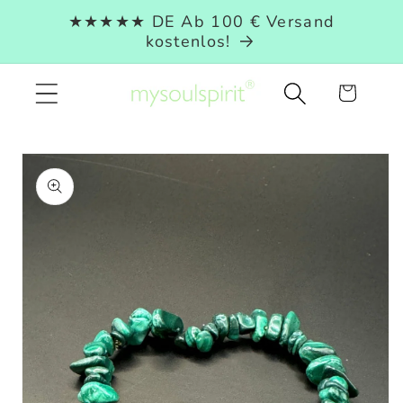
Direkt
★★★★★ DE Ab 100 € Versand
zum
kostenlos!
Inhalt
Warenkorb
duktinformationen
ingen