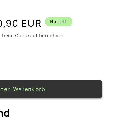
rkaufspreis
0,90 EUR
Rabatt
 beim Checkout berechnet
 den Warenkorb
nd