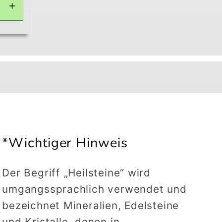
Erhöhe
die
Menge
für
Default
Title
*Wichtiger Hinweis
Der Begriff „Heilsteine“ wird
umgangssprachlich verwendet und
bezeichnet Mineralien, Edelsteine
und Kristalle, denen in