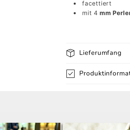
facettiert
mm
mm
mit 4
mm Perle
Perlen
Perlen
Lieferumfang
Produktinforma