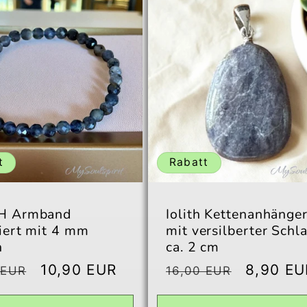
t
Rabatt
TH Armband
Iolith Kettenanhänge
tiert mit 4 mm
mit versilberter Schl
n
ca. 2 cm
aler
Verkaufspreis
10,90 EUR
Normaler
Verkauf
8,90 EU
 EUR
16,00 EUR
Preis