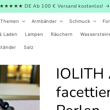
★★★★★ DE Ab 100 € Versand kostenlos!
Themen
Armbänder
Schmuck
Fo
& Laden
Lampen
Räuchern
Wasserstein
Ständer
Salz
IOLITH
facetti