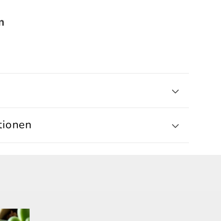
n
tionen