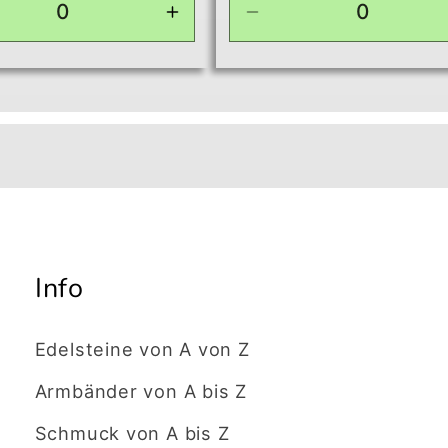
ingere
Erhöhe
Verringere
die
die
ge
Menge
Menge
für
für
ult
Default
Default
Title
Title
Info
Edelsteine von A von Z
Armbänder von A bis Z
Schmuck von A bis Z