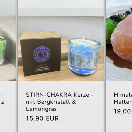
 -
STIRN-CHAKRA Kerze -
Himala
rz
mit Bergkristall &
Halter
Lemongras
Norm
19,00
Normaler
15,90 EUR
Preis
Preis