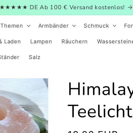
★★★★★ DE Ab 100 € Versand kostenlos!
Themen
Armbänder
Schmuck
Fo
& Laden
Lampen
Räuchern
Wasserstein
Ständer
Salz
Himalay
Teelich
Normaler