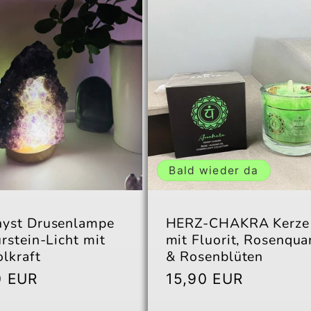
Bald wieder da
yst Drusenlampe
HERZ-CHAKRA Kerze
rstein-Licht mit
mit Fluorit, Rosenqua
lkraft
& Rosenblüten
aler
0 EUR
Normaler
15,90 EUR
Preis