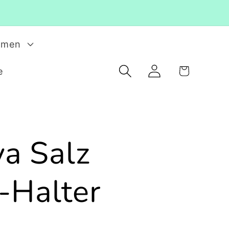
rmen
Einloggen
Warenkorb
e
a Salz
t-Halter