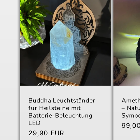
Buddha Leuchtständer
Ameth
für Heilsteine mit
– Natu
Batterie-Beleuchtung
Symbo
LED
Norm
99,0
Normaler
29,90 EUR
Preis