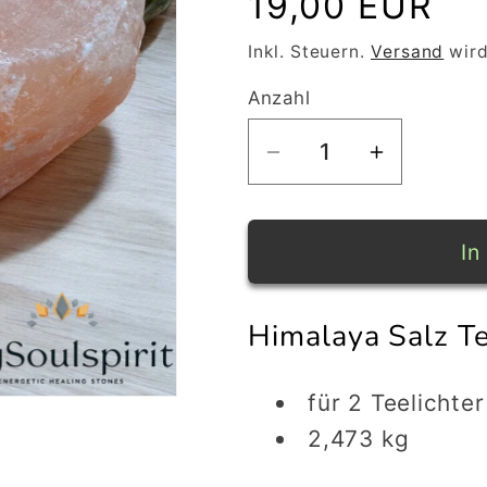
19,00 EUR
Preis
Inkl. Steuern.
Versand
wird
Anzahl
Verringere
Erhöhe
die
die
Menge
Menge
für
für
In
Himalaya
Himalaya
Salz
Salz
Himalaya Salz Te
Teelicht-
Teelicht-
Halter
Halter
für 2 Teelichter
2,473 kg