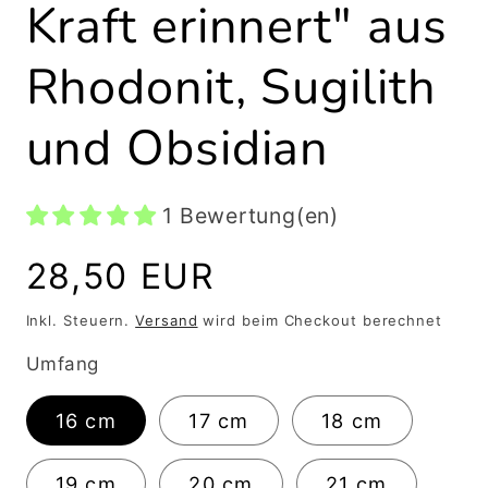
Kraft erinnert" aus
Rhodonit, Sugilith
und Obsidian
1 Bewertung(en)
Normaler
28,50 EUR
Preis
Inkl. Steuern.
Versand
wird beim Checkout berechnet
Umfang
16 cm
17 cm
18 cm
19 cm
20 cm
21 cm