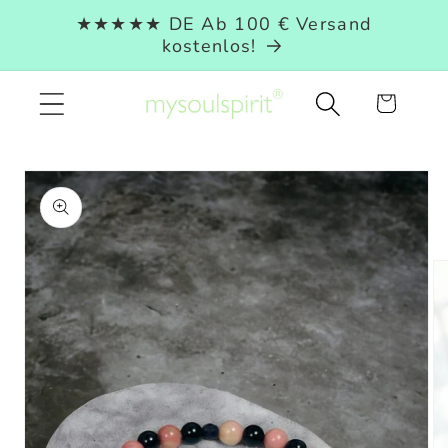
Direkt
★★★★★ DE Ab 100 € Versand
zum
kostenlos!
Inhalt
Warenkorb
duktinformationen
ingen