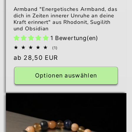
Armband "Energetisches Armband, das
dich in Zeiten innerer Unruhe an deine
Kraft erinnert" aus Rhodonit, Sugilith
und Obsidian
1 Bewertung(en)
1
(1)
Bewertungen
Normaler
ab 28,50 EUR
insgesamt
Preis
Optionen auswählen