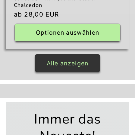
Chalcedon
Normaler
ab 28,00 EUR
Preis
Optionen auswählen
Alle anzeigen
Immer das