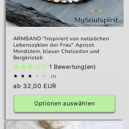
ARMBAND "Inspiriert von natürlichen
Lebenszyklen der Frau" Apricot
Mondstein, blauer Chalcedon und
Bergkristall
1 Bewertung(en)
1
(1)
Bewertungen
Normaler
ab 32,00 EUR
insgesamt
Preis
Optionen auswählen