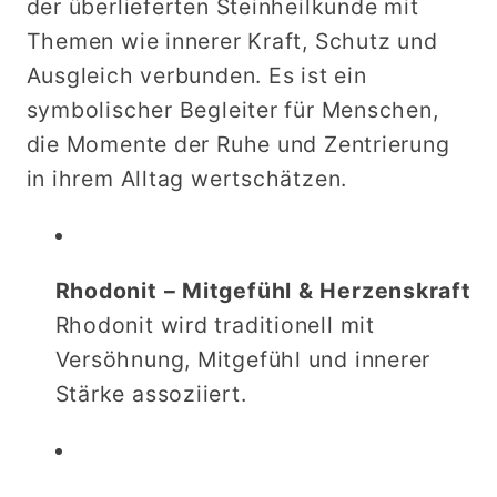
der überlieferten Steinheilkunde mit
an
an
Themen wie innerer Kraft, Schutz und
deine
deine
Ausgleich verbunden. Es ist ein
Kraft
Kraft
erinnert&quot;
erinnert&quot;
symbolischer Begleiter für Menschen,
aus
aus
die Momente der Ruhe und Zentrierung
Rhodonit,
Rhodonit,
in ihrem Alltag wertschätzen.
Sugilith
Sugilith
und
und
Obsidian
Obsidian
Rhodonit – Mitgefühl & Herzenskraft
Rhodonit wird traditionell mit
Versöhnung, Mitgefühl und innerer
Stärke assoziiert.