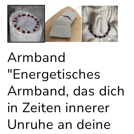
1
in
Modal
öffnen
Armband
"Energetisches
Armband, das dich
in Zeiten innerer
Unruhe an deine