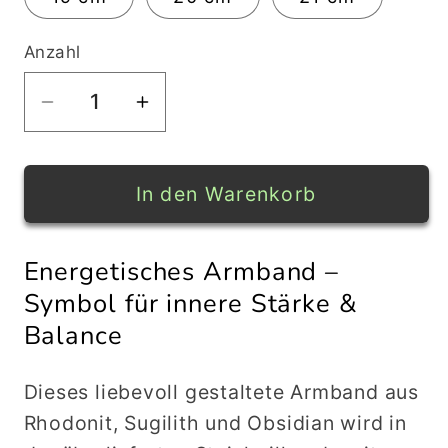
Anzahl
Verringere
Erhöhe
die
die
Menge
Menge
für
für
In den Warenkorb
Armband
Armband
&quot;Energetisches
&quot;Energetisches
Energetisches Armband –
Armband,
Armband,
Symbol für innere Stärke &
das
das
dich
dich
Balance
in
in
Zeiten
Zeiten
Dieses liebevoll gestaltete Armband aus
innerer
innerer
Rhodonit, Sugilith und Obsidian wird in
Unruhe
Unruhe