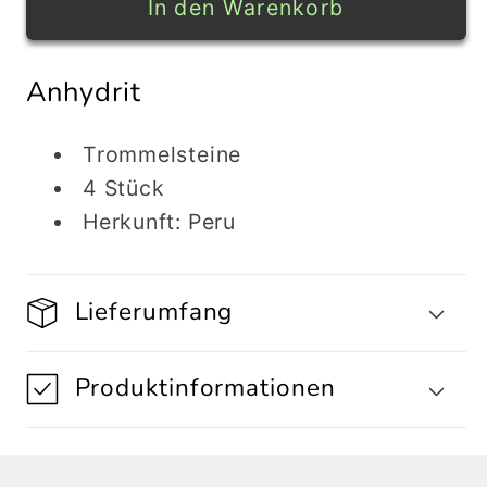
für
für
In den Warenkorb
ANHYDRIT
ANHYDRIT
Trommelsteine
Trommelsteine
Anhydrit
4
4
Stück
Stück
Trommelsteine
4 Stück
Herkunft: Peru
Lieferumfang
Produktinformationen