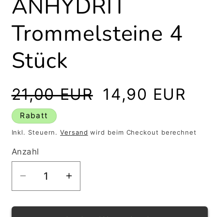
ANHYDRIT
Trommelsteine 4
Stück
Normaler
Verkaufspreis
21,00 EUR
14,90 EUR
Preis
Rabatt
Inkl. Steuern.
Versand
wird beim Checkout berechnet
Anzahl
Verringere
Erhöhe
die
die
Menge
Menge