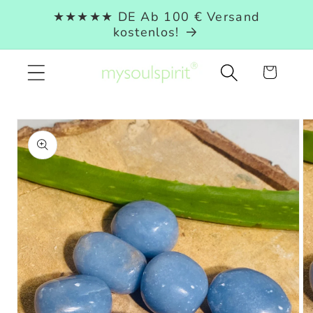
Direkt
★★★★★ DE Ab 100 € Versand
zum
kostenlos!
Inhalt
Warenkorb
duktinformationen
ingen