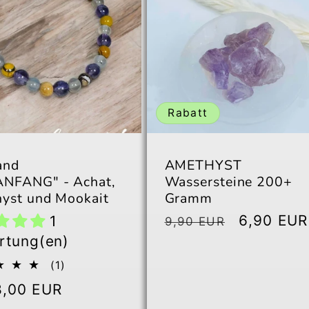
Rabatt
and
AMETHYST
NFANG" - Achat,
Wassersteine 200+
yst und Mookait
Gramm
Normaler
Verkaufs
6,90 EUR
1
9,90 EUR
Preis
rtung(en)
1
(1)
Bewertungen
aler
8,00 EUR
insgesamt