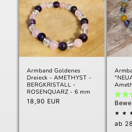
Armband Goldenes
Armb
Dreieck - AMETHYST -
"NEUA
BERGKRISTALL -
Ameth
ROSENQUARZ - 6 mm
Normaler
18,90 EUR
Bewe
Preis
Norm
ab 2
Preis