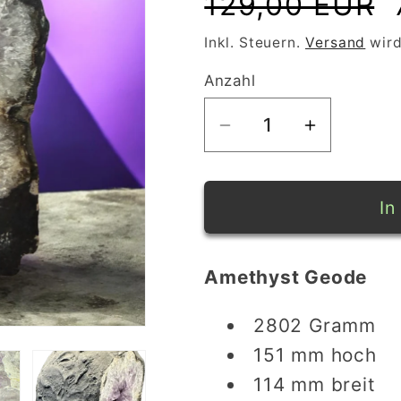
129,00 EUR
Preis
Inkl. Steuern.
Versand
wird
Anzahl
Verringere
Erhöhe
die
die
Menge
Menge
für
für
In
Amethyst
Amethyst
Geode
Geode
Amethyst Geode
2,8
2,8
kg
kg
2802 Gramm
Gramm
Gramm
(
(
151 mm hoch
Unikat)
Unikat)
114 mm breit