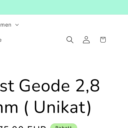
rmen
Einloggen
Warenkorb
e
st Geode 2,8
m ( Unikat)
Verkaufspreis
Rabatt