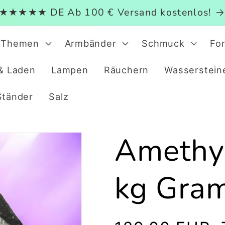
★★★★★ DE Ab 100 € Versand kostenlos!
Themen
Armbänder
Schmuck
Fo
& Laden
Lampen
Räuchern
Wasserstein
Ständer
Salz
Amethy
kg Gram
Normaler