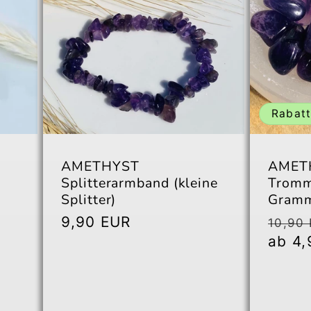
Rabat
AMETHYST
AMETH
Splitterarmband (kleine
Tromme
Splitter)
Gram
preis
Normaler
9,90 EUR
Norm
10,90
Preis
Preis
ab 4,