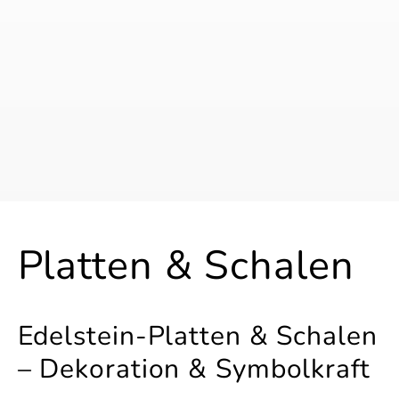
K
Platten & Schalen
a
Edelstein-Platten & Schalen
t
– Dekoration & Symbolkraft