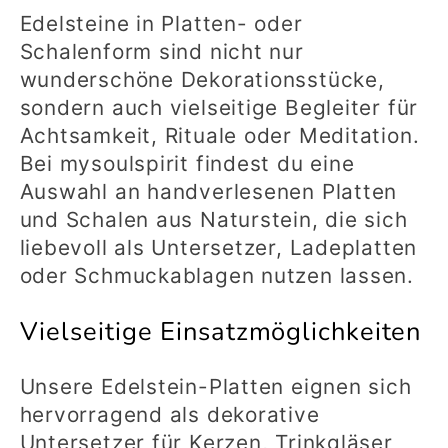
e
Edelsteine in Platten- oder
Schalenform sind nicht nur
g
wunderschöne Dekorationsstücke,
sondern auch vielseitige Begleiter für
o
Achtsamkeit, Rituale oder Meditation.
Bei mysoulspirit findest du eine
r
Auswahl an handverlesenen Platten
und Schalen aus Naturstein, die sich
i
liebevoll als Untersetzer, Ladeplatten
oder Schmuckablagen nutzen lassen.
e
Vielseitige Einsatzmöglichkeiten
:
Unsere Edelstein-Platten eignen sich
hervorragend als dekorative
Untersetzer für Kerzen, Trinkgläser