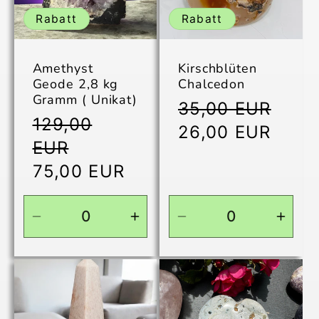
Rabatt
Rabatt
Amethyst
Kirschblüten
Geode 2,8 kg
Chalcedon
Gramm ( Unikat)
Normaler
35,00 EUR
Normaler
129,00
Preis
Verkaufspreis
26,00 EUR
Preis
EUR
Verkaufspreis
75,00 EUR
Verringere
Erhöhe
Verringere
Erhö
die
die
die
die
Menge
Menge
Menge
Men
für
für
für
für
Default
Default
ohne
ohne