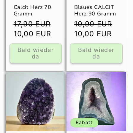
Calcit Herz 70
Blaues CALCIT
Gramm
Herz 90 Gramm
Normaler
Verkaufspreis
Normaler
Verk
17,90 EUR
19,90 EUR
Preis
Preis
10,00 EUR
10,00 EUR
Bald wieder
Bald wieder
da
da
Rabatt