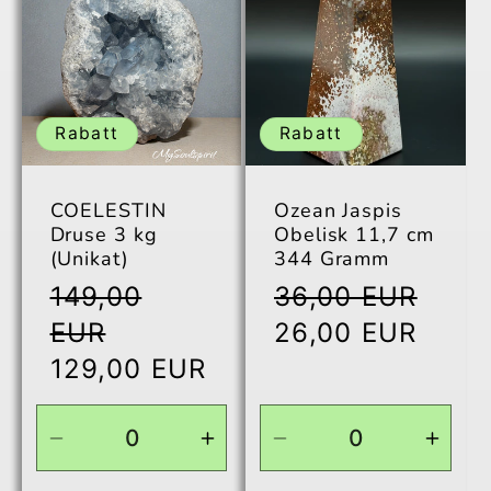
Default
Default
Default
Defau
Title
Title
Title
Title
Rabatt
Rabatt
COELESTIN
Ozean Jaspis
Druse 3 kg
Obelisk 11,7 cm
(Unikat)
344 Gramm
Normaler
Normaler
149,00
36,00 EUR
Preis
Preis
Verkaufspreis
EUR
26,00 EUR
Verkaufspreis
129,00 EUR
Verringere
Erhöhe
Verringere
Erhö
die
die
die
die