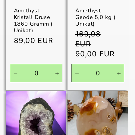
Amethyst
Amethyst
Kristall Druse
Geode 5,0 kg (
1860 Gramm (
Unikat)
Unikat)
Normaler
169,08
Normaler
89,00 EUR
Preis
EUR
Preis
Verkaufspreis
90,00 EUR
Verringere
Erhöhe
Verringere
Erhö
die
die
die
die
Menge
Menge
Menge
Men
für
für
für
für
Default
Default
Default
Defau
Title
Title
Title
Title