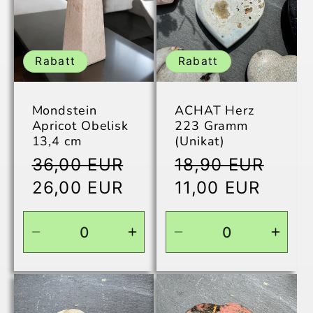
Title
Title
Leuchtmittel
Leuch
Rabatt
Rabatt
Mondstein
ACHAT Herz
Apricot Obelisk
223 Gramm
13,4 cm
(Unikat)
Normaler
Normaler
Verk
36,00 EUR
18,90 EUR
Preis
Preis
Verkaufspreis
26,00 EUR
11,00 EUR
Verringere
Erhöhe
Verringere
Erhö
die
die
die
die
Menge
Menge
Menge
Men
für
für
für
für