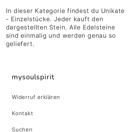
t
In dieser Kategorie findest du Unikate
e
- Einzelstücke. Jeder kauft den
dargestellten Stein. Alle Edelsteine
g
sind einmalig und werden genau so
geliefert.
o
r
mysoulspirit
i
Widerruf erklären
e
Kontakt
:
Suchen