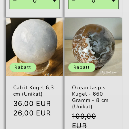
Verringere
Erhöhe
Verringere
Erhö
die
die
die
die
Menge
Menge
Menge
Men
für
für
für
für
Default
Default
Default
Defau
Title
Title
Title
Title
Rabatt
Rabatt
Calcit Kugel 6,3
Ozean Jaspis
cm (Unikat)
Kugel - 660
Gramm - 8 cm
Normaler
36,00 EUR
(Unikat)
Preis
Verkaufspreis
26,00 EUR
Normaler
109,00
Preis
EUR