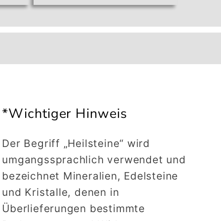
Menge
Menge
Menge
für
für
für
Default
Default
Default
Title
Title
Title
*Wichtiger Hinweis
Der Begriff „Heilsteine“ wird
umgangssprachlich verwendet und
bezeichnet Mineralien, Edelsteine
und Kristalle, denen in
Überlieferungen bestimmte