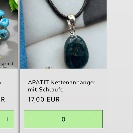
n
APATIT Kettenanhänger
mit Schlaufe
spreis
UR
Normaler
17,00 EUR
Preis
Erhöhe
Verringere
Erhöhe
die
die
die