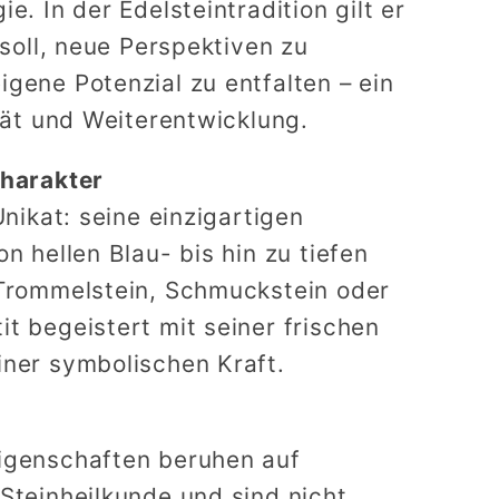
e. In der Edelsteintradition gilt er
 soll, neue Perspektiven zu
gene Potenzial zu entfalten – ein
ität und Weiterentwicklung.
Charakter
Unikat: seine einzigartigen
n hellen Blau- bis hin zu tiefen
 Trommelstein, Schmuckstein oder
t begeistert mit seiner frischen
iner symbolischen Kraft.
igenschaften beruhen auf
Steinheilkunde und sind nicht