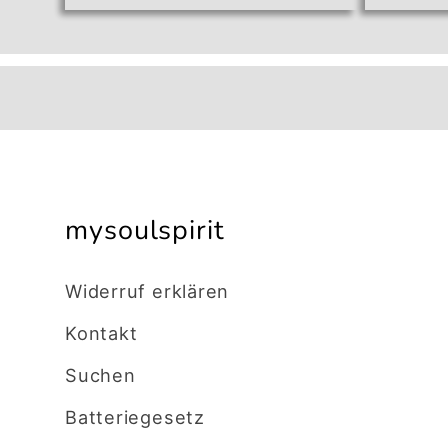
Men
für
Defa
Title
mysoulspirit
Widerruf erklären
Kontakt
Suchen
Batteriegesetz