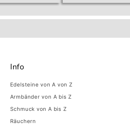
ge
Menge
Menge
für
für
ult
Default
Default
Title
Title
Info
Edelsteine von A von Z
Armbänder von A bis Z
Schmuck von A bis Z
Räuchern