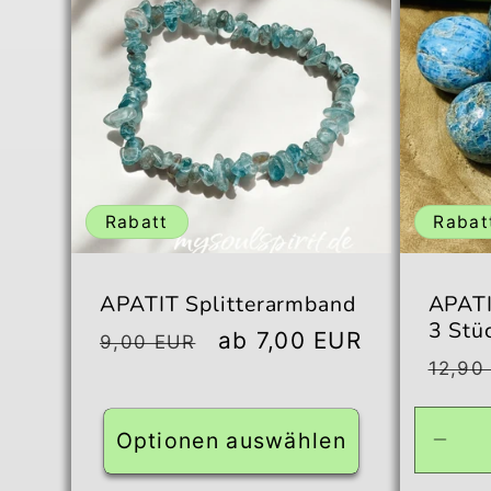
Rabatt
Rabat
APATIT Splitterarmband
APATI
3 Stü
Normaler
Verkaufspreis
ab 7,00 EUR
9,00 EUR
Norm
Preis
12,90
Preis
Optionen auswählen
Verr
die