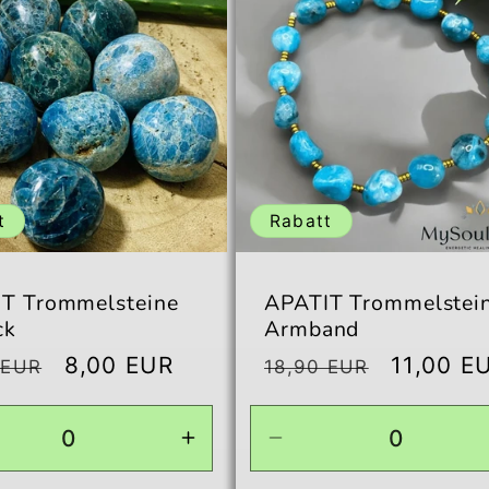
t
Rabatt
T Trommelsteine
APATIT Trommelstei
ck
Armband
aler
Verkaufspreis
8,00 EUR
Normaler
Verkauf
11,00 E
 EUR
18,90 EUR
Preis
ingere
Erhöhe
Verringere
die
die