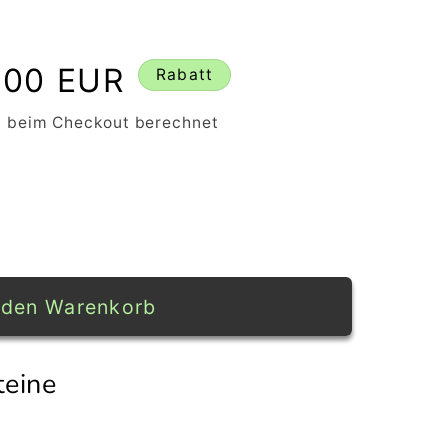
rkaufspreis
,00 EUR
Rabatt
 beim Checkout berechnet
 den Warenkorb
teine
teine