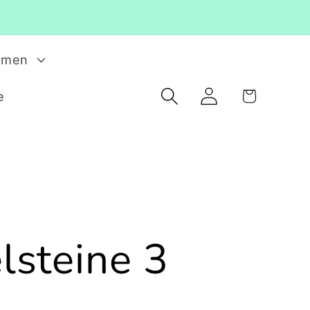
rmen
Einloggen
Warenkorb
e
steine 3